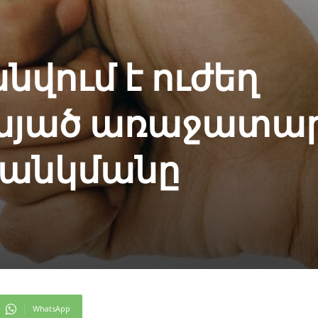
վում է ուժեղ
չնայած առաջատա
 անկմանը
WhatsApp