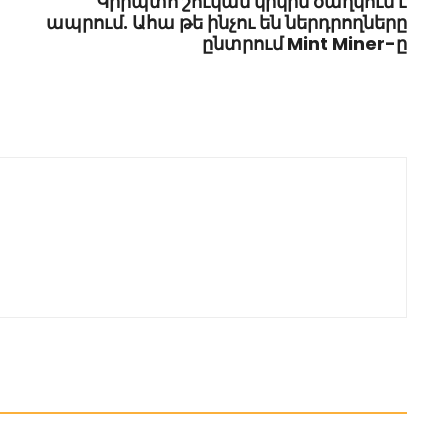
Կրիպտո շուկան կրկին ծաղկում է
ապրում. Ահա թե ինչու են ներդրողները
ընտրում Mint Miner-ը