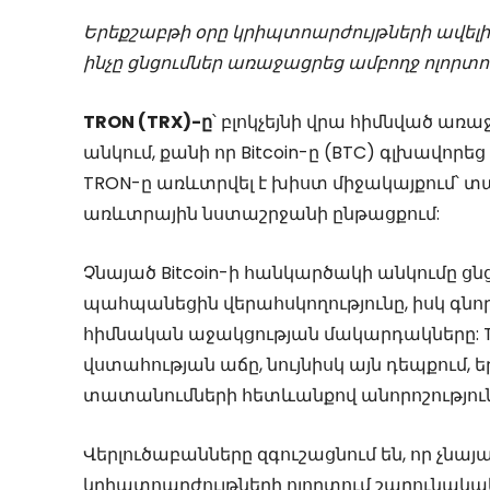
Երեքշաբթի օրը կրիպտոարժույթների ավելի 
ինչը ցնցումներ առաջացրեց ամբողջ ոլորտո
TRON (TRX)-ը
՝ բլոկչեյնի վրա հիմնված ա
անկում, քանի որ Bitcoin-ը (BTC) գլխավորեց
TRON-ը առևտրվել է խիստ միջակայքում՝ 
առևտրային նստաշրջանի ընթացքում:
Չնայած Bitcoin-ի հանկարծակի անկումը ցնցե
պահպանեցին վերահսկողությունը, իսկ գն
հիմնական աջակցության մակարդակները: TRX
վստահության աճը, նույնիսկ այն դեպքում, 
տատանումների հետևանքով անորոշությունը
Վերլուծաբանները զգուշացնում են, որ չնայա
կրիպտոարժույթների ոլորտում շարունակակ