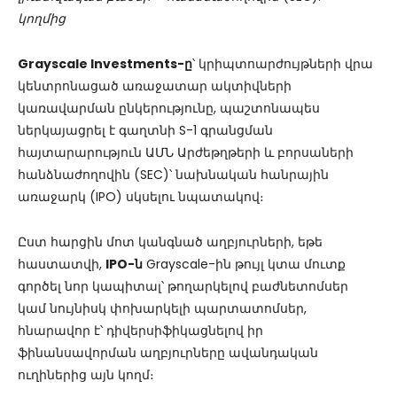
կողմից
Grayscale Investments-ը
՝ կրիպտոարժույթների վրա
կենտրոնացած առաջատար ակտիվների
կառավարման ընկերությունը, պաշտոնապես
ներկայացրել է գաղտնի S-1 գրանցման
հայտարարություն ԱՄՆ Արժեթղթերի և բորսաների
հանձնաժողովին (SEC)՝ նախնական հանրային
առաջարկ (IPO) սկսելու նպատակով։
Ըստ հարցին մոտ կանգնած աղբյուրների, եթե
հաստատվի,
IPO-ն
Grayscale-ին թույլ կտա մուտք
գործել նոր կապիտալ՝ թողարկելով բաժնետոմսեր
կամ նույնիսկ փոխարկելի պարտատոմսեր,
հնարավոր է՝ դիվերսիֆիկացնելով իր
ֆինանսավորման աղբյուրները ավանդական
ուղիներից այն կողմ։