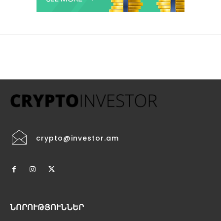
crypto@investor.am
ՆՈՐՈՒԹՅՈՒՆՆԵՐ