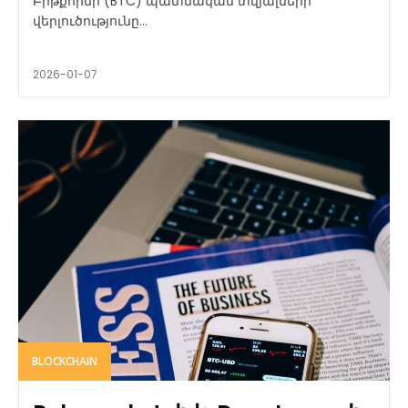
Բիթքոինի (BTC) պատմական տվյալների
վերլուծությունը...
2026-01-07
BLOCKCHAIN