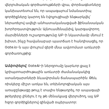
վերլուծական գործառույթների վրա, փորձագետները
կանխատեսում են, որ ապագայում նմանատիպ
գործիքները կարող են էվոլյուցիայի ենթարկվել՝
ներառելով ավելի անհատականացված ֆինանսական
խորհրդատվություն: Այնուամենայնիվ, կարգավորող
մարմինների ուշադրությունը ԱԲ-ի նկատմամբ մնում է
խիստ, ինչը հավանաբար պատճառ է հանդիսացել, որ
Gate.io-ն այս փուլում զերծ մնա ավտոմատ առևտրի
գործառույթից:
Ամփոփելով
՝ GateAI-ի ներդրումը կարևոր քայլ է
կրիպտոարժութային առևտրի ժամանակակից
ստանդարտների ձևավորման ճանապարհին: Թեև
ռիսկերը միշտ առկա են, տեխնոլոգիական այս
առաջընթացը թույլ է տալիս ենթադրել, որ ապագայի
թրեյդերը լինելու է ոչ թե մենակյաց վերլուծող, այլ ԱԲ
հզոր գործիքներով զինված օպերատոր: