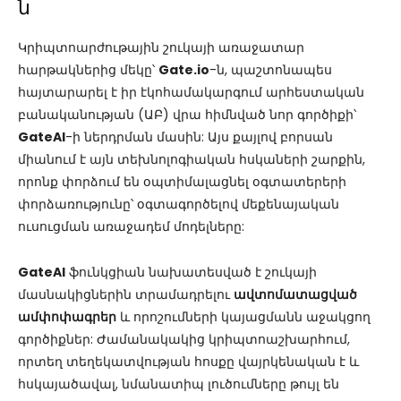
ն
Կրիպտոարժութային շուկայի առաջատար
հարթակներից մեկը՝
Gate.io
-ն, պաշտոնապես
հայտարարել է իր էկոհամակարգում արհեստական
բանականության (ԱԲ) վրա հիմնված նոր գործիքի՝
GateAI
-ի ներդրման մասին: Այս քայլով բորսան
միանում է այն տեխնոլոգիական հսկաների շարքին,
որոնք փորձում են օպտիմալացնել օգտատերերի
փորձառությունը՝ օգտագործելով մեքենայական
ուսուցման առաջադեմ մոդելները:
GateAI
ֆունկցիան նախատեսված է շուկայի
մասնակիցներին տրամադրելու
ավտոմատացված
ամփոփագրեր
և որոշումների կայացմանն աջակցող
գործիքներ: Ժամանակակից կրիպտոաշխարհում,
որտեղ տեղեկատվության հոսքը վայրկենական է և
հսկայածավալ, նմանատիպ լուծումները թույլ են