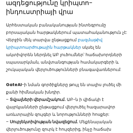
ազդեցությունը կրիպտո-
ինդուստրիայի վրա
Արհեստական բանականության ինտեգրումը
բորսայական հարթակներում պատահականություն չէ:
Վերջին մեկ տարվա ընթացքում
բազմաթիվ
կրիպտոարժութային հարթակներ
սկսել են
ակտիվորեն ներդնել ԱԲ լուծումներ՝ հաճախորդների
սպասարկման, անվտանգության համակարգերի և
շուկայական վերլուծությունների բնագավառներում:
GateAI
-ի նման գործիքները թույլ են տալիս լուծել մի
քանի հիմնական խնդիր.
–
Տվյալների վերամշակում.
ԱԲ-ն ի վիճակի է
վայրկյանների ընթացքում վերլուծել հազարավոր
առևտրային զույգեր և նորությունների հոսքեր:
–
Սուբյեկտիվության նվազեցում.
Մեքենայական
վերլուծությունը զուրկ է հույզերից, ինչը հաճախ