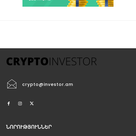
crypto@investor.am
ՆՈՐՈՒԹՅՈՒՆՆԵՐ