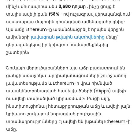
մինչև մոտավորապես
3,580 դոլար
, ինչը ցույց է
տալիս ավելի քան
158%
-ով ուշագրավ վերականգնում
այս տարվա մայիսին գրանցված ամենացածր գնից։
Այս աճը Ethereum-ը առանձնացրել է որպես վերջին
ամիսների
լավագույն թվային ակտիվներից
մեկը՝
գերազանցելով իր կրիպտո համարժեքներից
շատերին։
Շուկայի վերլուծաբանները այս աճը բացատրում են
ցանցի առաջիկա արդիականացումների շուրջ աճող
լավատեսությամբ և Ethereum-ի վրա հիմնված
ապակենտրոնացված հավելվածների (dApps) ավելի
ու ավելի տարածված կիրառմամբ։ Բացի այդ,
ինստիտուցիոնալ հետաքրքրության աճը և ավելի լայն
կրիպտո շուկայում նորացված բուլիշային
տրամադրությունները էլ ավելի են խթանել Ethereum-ի
աճը։