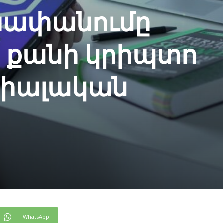
 խափանումը
ի քանի կրիպտո
ոցիալական
WhatsApp