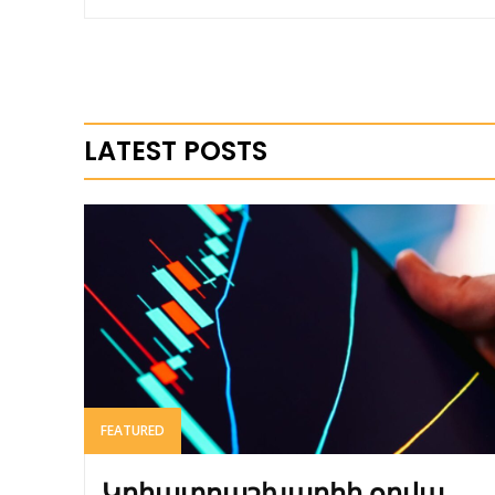
LATEST POSTS
FEATURED
Կրիպտոաշխարհի օրվա