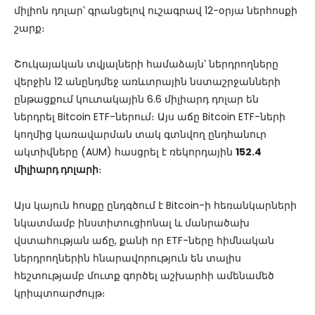
միլիոն դոլար՝ գրանցելով ուշագրավ 12-օրյա ներհոսքի
շարք։
Շուկայական տվյալների համաձայն՝ ներդրողները
վերջին 12 անընդմեջ առևտրային նստաշրջանների
ընթացքում կուտակային 6.6 միլիարդ դոլար են
ներդրել Bitcoin ETF-ներում։ Այս աճը Bitcoin ETF-ների
կողմից կառավարման տակ գտնվող ընդհանուր
ակտիվները (AUM) հասցրել է ռեկորդային
152.4
միլիարդ դոլարի
։
Այս կայուն հոսքը ընդգծում է Bitcoin-ի հեռանկարների
նկատմամբ ինստիտուցիոնալ և մանրածախ
վստահության աճը, քանի որ ETF-ները հիմնական
ներդրողներին հնարավորություն են տալիս
հեշտությամբ մուտք գործել աշխարհի ամենամեծ
կրիպտոարժույթ։