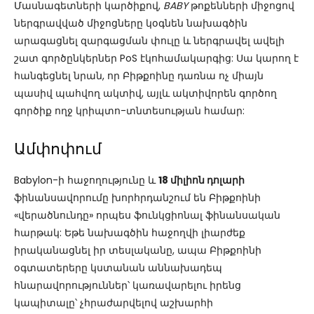
Մասնագետների կարծիքով,
BABY
թոքենների միջոցով
ներգրավված միջոցները կօգնեն նախագծին
արագացնել զարգացման փուլը և ներգրավել ավելի
շատ գործընկերներ PoS էկոհամակարգից: Սա կարող է
հանգեցնել նրան, որ Բիթքոինը դառնա ոչ միայն
պասիվ պահվող ակտիվ, այլև ակտիվորեն գործող
գործիք ողջ կրիպտո-տնտեսության համար:
Ամփոփում
Babylon-ի հաջողությունը և
18 միլիոն դոլարի
ֆինանսավորումը խորհրդանշում են Բիթքոինի
«վերածնունդը» որպես ֆունկցիոնալ ֆինանսական
հարթակ: Եթե նախագծին հաջողվի լիարժեք
իրականացնել իր տեսլականը, ապա Բիթքոինի
օգտատերերը կստանան աննախադեպ
հնարավորություններ՝ կառավարելու իրենց
կապիտալը՝ չհրաժարվելով աշխարհի