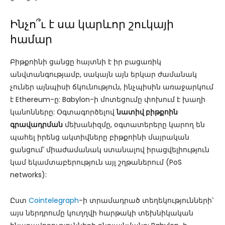
Ինչո՞ւ է սա կարևոր շուկայի
համար
Բիթքոինի ցանցը հայտնի է իր բացառիկ
անվտանգությամբ, սակայն այն երկար ժամանակ
չուներ այնպիսի ճկունություն, ինչպիսին առաջարկում
է Ethereum-ը: Babylon-ի մոտեցումը փոխում է խաղի
կանոնները: Օգտագործելով
նատիվ բիթքոին
գրավադրման
մեխանիզմը, օգտատերերը կարող են
պահել իրենց ակտիվները բիթքոինի մայրական
ցանցում՝ միաժամանակ ստանալով իրացվելիություն
կամ եկամտաբերություն այլ շղթաներում (PoS
networks):
Ըստ
Cointelegraph
-ի տրամադրած տեղեկությունների՝
այս ներդրումը կուղղվի հարթակի տեխնիկական