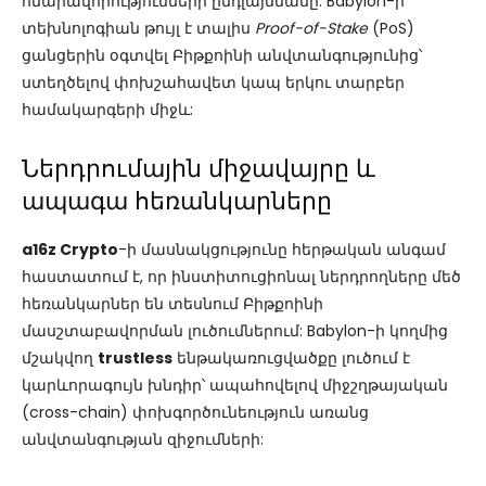
հնարավորությունների ընդլայնմանը: Babylon-ի
տեխնոլոգիան թույլ է տալիս
Proof-of-Stake
(PoS)
ցանցերին օգտվել Բիթքոինի անվտանգությունից՝
ստեղծելով փոխշահավետ կապ երկու տարբեր
համակարգերի միջև:
Ներդրումային միջավայրը և
ապագա հեռանկարները
a16z Crypto
-ի մասնակցությունը հերթական անգամ
հաստատում է, որ ինստիտուցիոնալ ներդրողները մեծ
հեռանկարներ են տեսնում Բիթքոինի
մասշտաբավորման լուծումներում: Babylon-ի կողմից
մշակվող
trustless
ենթակառուցվածքը լուծում է
կարևորագույն խնդիր՝ ապահովելով միջշղթայական
(cross-chain) փոխգործունեություն առանց
անվտանգության զիջումների: