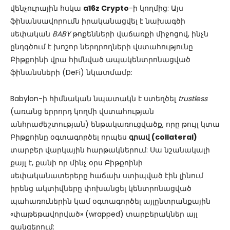
վենչուրային հսկա
a16z Crypto
-ի կողմից: Այս
ֆինանսավորումն իրականացվել է նախագծի
սեփական
BABY
թոքենների վաճառքի միջոցով, ինչն
ընդգծում է խոշոր ներդրողների վստահությունը
Բիթքոինի վրա հիմնված ապակենտրոնացված
ֆինանսների (DeFi) նկատմամբ:
Babylon-ի հիմնական նպատակն է ստեղծել
trustless
(առանց երրորդ կողմի վստահության
անհրաժեշտության) ենթակառուցվածք, որը թույլ կտա
Բիթքոինը օգտագործել որպես
գրավ (collateral)
տարբեր վարկային հարթակներում: Սա նշանակալի
քայլ է, քանի որ մինչ օրս Բիթքոինի
սեփականատերերը հաճախ ստիպված էին լինում
իրենց ակտիվները փոխանցել կենտրոնացված
պահառուներին կամ օգտագործել այլընտրանքային
«փաթեթավորված» (wrapped) տարբերակներ այլ
ցանցերում: