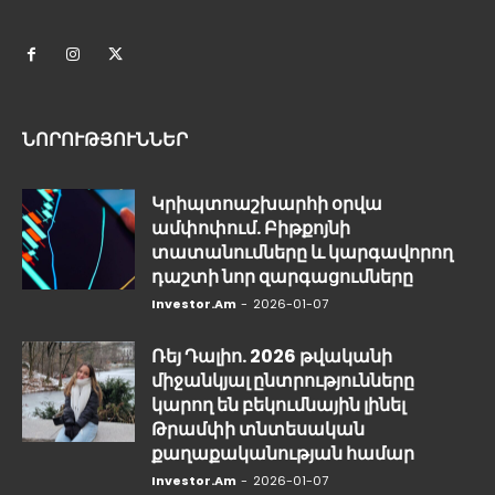
ՆՈՐՈՒԹՅՈՒՆՆԵՐ
Կրիպտոաշխարհի օրվա
ամփոփում. Բիթքոյնի
տատանումները և կարգավորող
դաշտի նոր զարգացումները
Investor.am
-
2026-01-07
Ռեյ Դալիո. 2026 թվականի
միջանկյալ ընտրությունները
կարող են բեկումնային լինել
Թրամփի տնտեսական
քաղաքականության համար
Investor.am
-
2026-01-07