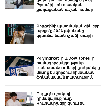
կարող են բեկումնային լինել
Թրամփի տնտեսական
քաղաքականության համար
Բիթքոինի պատմական ցիկլերը.
արդյո՞ք 2026 թվականը
կդառնա եռանիշ աճի տարի
Polymarket-ի և Dow Jones-ի
համագործակցությունը.
Կանխատեսումների շուկաները
մուտք են գործում հիմնական
ֆինանսական լրատվություն
Բիթքոյնի շուկայի
դիմակայությունը.
Կուտակիչները գնում են,