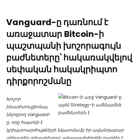
Vanguard-ը դառնում է
առաջատար Bitcoin-ի
պաշտպանի խոշորագույն
բաժնետերը՝ հակառակվելով
սեփական հակակրիպտո
դիրքորոշմանը
Խոշոր
ինստիտուցիոնալ
ներդրող Vanguard-
ը, որը հայտնի է
կրիպտոարժույթների նկատմամբ իր ավանդաբար
սկեպտիկ տեսակետով, անսպասելիորեն դարձել է