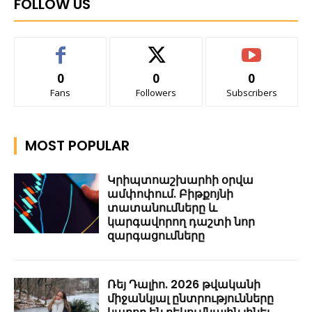
FOLLOW US
0
0
0
Fans
Followers
Subscribers
MOST POPULAR
Կրիպտոաշխարհի օրվա
ամփոփում. Բիթքոյնի
տատանումները և
կարգավորող դաշտի նոր
զարգացումները
Ռեյ Դալիո. 2026 թվականի
միջանկյալ ընտրությունները