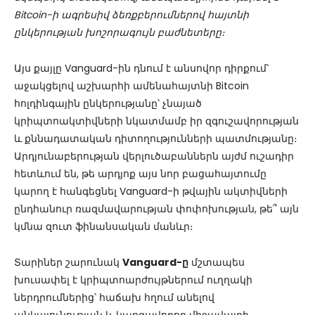
Bitcoin-ի ագրեսիվ ձեռքբերումներով հայտնի
ընկերության խոշորագույն բաժնետերը։
Այս քայլը Vanguard-ին դնում է անսովոր դիրքում՝
աջակցելով աշխարհի ամենահայտնի Bitcoin
հոլդինգային ընկերությանը՝ չնայած
կրիպտոակտիվների նկատմամբ իր զգուշավորության
և քննադատական դիտողությունների պատմությանը։
Արդյունաբերության վերլուծաբաններն այժմ ուշադիր
հետևում են, թե արդյոք այս նոր բացահայտումը
կարող է հանգեցնել Vanguard-ի թվային ակտիվների
ընդհանուր ռազմավարության փոփոխության, թե՞ այն
կմնա զուտ ֆինանսական մանևր։
Տարիներ շարունակ
Vanguard-ը
մշտապես
խուսափել է կրիպտոարժույթներում ուղղակի
ներդրումներից՝ հաճախ հղում անելով