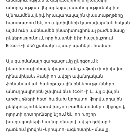
անկայունության և կարգավորող միջավայրի
անորոշության վերաբերյալ մտահոգություններին։
Այնուամենայնիվ, հրապարակային փաստաթղթերը
հաստատում են, որ ակտիվների կառավարման հսկան
այժմ ունի ամենամեծ ինստիտուցիոնալ բաժնեմասը
ընկերությունում, որը հայտնի է իր հաշվեկշռում
Bitcoin-ի մեծ քանակությամբ պահելու համար։
Այս զարմանալի զարգացումը ընդգծում է
ինստիտուցիոնալ կրիպտո լանդշաֆտի փոփոխվող
դինամիկան։ Քանի որ ավելի ավանդական
ֆինանսական ծանրքաշային ընկերությունները
անուղղակիորեն շփվում են Bitcoin-ի և այլ թվային
արժույթների հետ՝ հաճախ կրիպտո-ֆորվարդային
ընկերություններում խոշոր բաժնետոմսերի միջոցով,
ոլորտի դիտորդները նշում են, որ խոշոր
խաղացողների համար գնալով ավելի դժվար է
դառնում լիովին «կրիպտո-ագնոստիկ» մնալը։