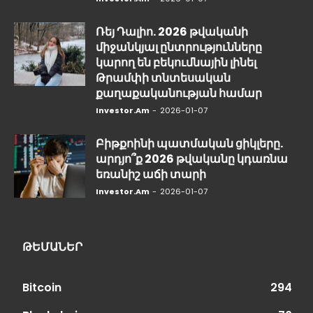
Ռեյ Դալիո. 2026 թվականի
միջանկյալ ընտրությունները
կարող են բեկումնային լինել
Թրամփի տնտեսական
քաղաքականության համար
Investor.am
-
2026-01-07
Բիթքոինի պատմական ցիկլերը.
արդյո՞ք 2026 թվականը կդառնա
եռանիշ աճի տարի
Investor.am
-
2026-01-07
ԹԵՄԱՆԵՐ
Bitcoin
294