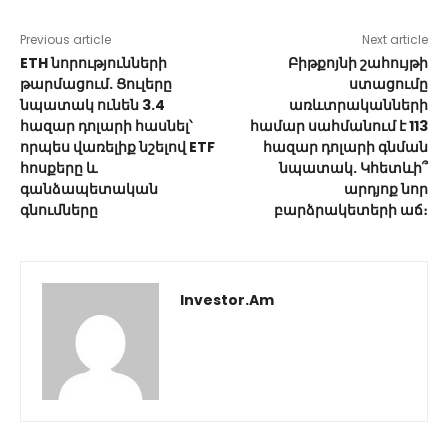
Previous article
Next article
ETH նորությունների
Բիթքոյնի շահույթի
թարմացում. Ցուլերը
ստացումը
նպատակ ունեն 3.4
առևտրականների
հազար դոլարի հասնել՝
համար սահմանում է 113
որպես վառելիք նշելով ETF
հազար դոլարի գնման
հոսքերը և
նպատակ. Կհետևի՞
գանձապետական
արդյոք նոր
գնումները
բարձրակետերի աճ։
Investor.am