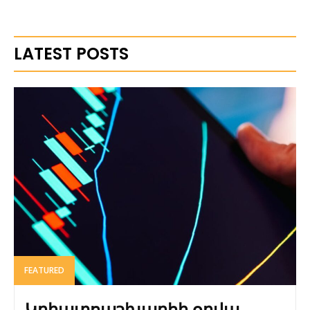
LATEST POSTS
FEATURED
Կրիպտոաշխարհի օրվա