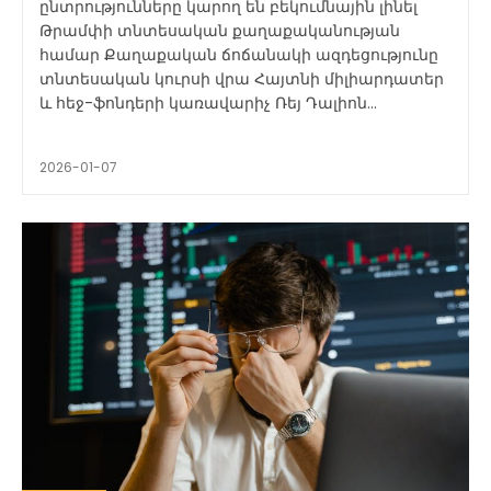
ընտրությունները կարող են բեկումնային լինել
Թրամփի տնտեսական քաղաքականության
համար Քաղաքական ճոճանակի ազդեցությունը
տնտեսական կուրսի վրա Հայտնի միլիարդատեր
և հեջ-ֆոնդերի կառավարիչ Ռեյ Դալիոն...
2026-01-07