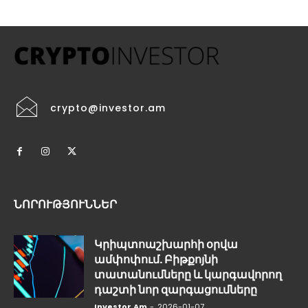
crypto@investor.am
ՆՈՐՈՒԹՅՈՒՆՆԵՐ
Կրիպտոաշխարհի օրվա
ամփոփում. Բիթքոյնի
տատանումները և կարգավորող
դաշտի նոր զարգացումները
Investor.am
-
2026-01-07