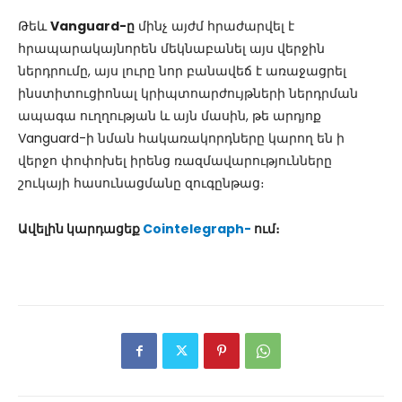
Թեև
Vanguard-ը
մինչ այժմ հրաժարվել է
հրապարակայնորեն մեկնաբանել այս վերջին
ներդրումը, այս լուրը նոր բանավեճ է առաջացրել
ինստիտուցիոնալ կրիպտոարժույթների ներդրման
ապագա ուղղության և այն մասին, թե արդյոք
Vanguard-ի նման հակառակորդները կարող են ի
վերջո փոփոխել իրենց ռազմավարությունները
շուկայի հասունացմանը զուգընթաց։
Ավելին կարդացեք
Cointelegraph-
ում։