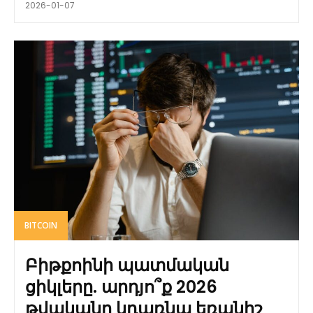
2026-01-07
BITCOIN
Բիթքոինի պատմական
ցիկլերը. արդյո՞ք 2026
թվականը կդառնա եռանիշ