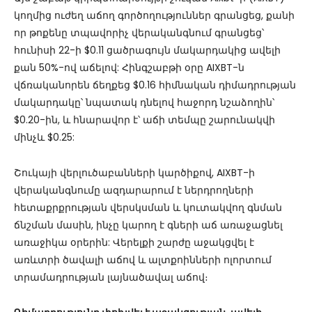
կողմից ուժեղ աճող գործողություններ գրանցեց, քանի
որ թոքենը տպավորիչ վերականգնում գրանցեց՝
հունիսի 22-ի $0.11 ցածրագույն մակարդակից ավելի
քան 50%-ով աճելով: Հինգշաբթի օրը AIXBT-ն
վճռականորեն ճեղքեց $0.16 հիմնական դիմադրության
մակարդակը՝ նպատակ դնելով հաջորդ նշաձողին՝
$0.20-ին, և հնարավոր է՝ աճի տեմպը շարունակվի
մինչև $0.25:
Շուկայի վերլուծաբանների կարծիքով, AIXBT-ի
վերականգնումը ազդարարում է ներդրողների
հետաքրքրության վերսկսման և կուտակվող գնման
ճնշման մասին, ինչը կարող է գների աճ առաջացնել
առաջիկա օրերին: Վերելքի շարժը աջակցվել է
առևտրի ծավալի աճով և ալտքոինների ոլորտում
տրամադրության լայնածավալ աճով։