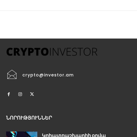
crypto@investor.am
ՆՈՐՈՒԹՅՈՒՆՆԵՐ
Կրիպտոաշխարհի օրվա