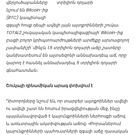
վերլուծաբանները
նշում են Bitcoin-ից
(BTC) կապիտալի
զգալի հոսք դեպի ավելի լայն ալտքոինների շուկա։
TOTAL2 շուկայական կապիտալիզացիայի՝ Bitcoin-ից
բացի բոլոր կրիպտոարժույթների արժեքը արտացոլող
չափանիշի՝ մինչև 1.5 տրիլիոն դոլարի աճը շատերը
կանխատեսում են ալտսեզոնի աննախադեպ աճ, որը
կարող է հասնել աննախադեպ 5 տրիլիոն դոլարի
գնահատման։
Շուկայի դինամիկան արագ փոխվում է
Դիտորդները նշում են, որ տարբեր ալտքոիններ ավելի
ու ավելի շատ են հոսում իրացվելիության մեջ, ինչը
պայմանավորված է կայունքոինների ներհոսքի աճով
և առևտրային ակտիվության աճով։ «Բորսաներում
կայունքոինների պահուստների զգալի աճը դասական