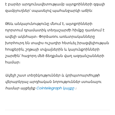
է բարձր արդյունավետությամբ ալտքոինների զգալի
զամբյուղներ՝ սպասելով պահանջարկի աճին:
Թեև անկայունությունը մնում է, ալտքոինների
ոլորտում դրամատիկ տեղաշարժի հիմքը դառնում է
ավելի ակնհայտ։ Փորձառու առևտրականները
խորհուրդ են տալիս ուշադիր հետևել իրացվելիության
հոսքերին, շղթայի տվյալներին և կայունքոինների
շարժին՝ հաջորդ մեծ ճեղքման վաղ ազդանշանների
համար։
Ավելի շատ տեղեկություններ և կրիպտոարժույթի
վերաբերյալ արդիական նորություններ ստանալու
համար այցելեք
Cointelegraph կայքը
։