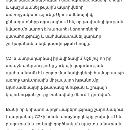
օգնել նվազեցնել շուկայի մանիպուլյացիաների ռիսկը
և պաշտպանել թվային ակտիվների
ամբողջականությունը: Այնուամենայնիվ,
քննադատները զգուշացնում են, որ թափանցիկության
նվազումը կարող է խաթարել ներդրողների
վստահությունը և սահմանափակել կարևոր
շուկայական տեղեկատվության հոսքը:
CZ-ն անդրադարձավ իրավիճակին՝ նշելով, որ իր
առաջնահերթությունը շուկայի կայունության
պահպանումն է և բոլոր մասնակիցների համար ավելի
առողջ առևտրային միջավայրի խթանումը:
Այնուամենայնիվ, թափանցիկության և շուկայի
կայունության շուրջ բանավեճը մնում է չլուծված:
Քանի որ կրիպտո արդյունաբերությունը շարունակում
է զարգանալ, CZ-ի նման առաջնորդները բախվում են
բացության և շուկայի գործնական պաշտպանության