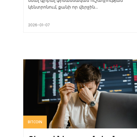
մնալ գլոբալ ֆինանսական ուշադրության
կենտրոնում, քանի որ վերջին...
2026-01-07
BITCOIN