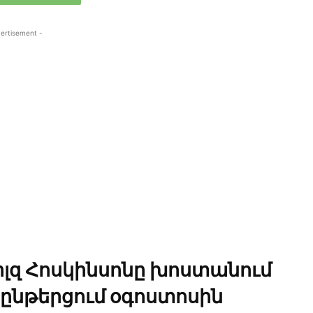
ertisement -
րլզ Հոսկինսոնը խոստանում
ղ ընթերցում օգոստոսին