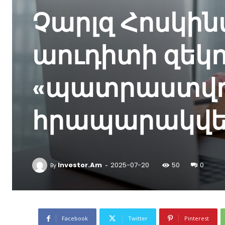
Չարլզ Հոսկինս
աուդիտի զեկո
«պատրաստվու
հրապարակվել
-
Investor.am
2025-07-20
50
0
By
Facebook
Twitter
Pinterest