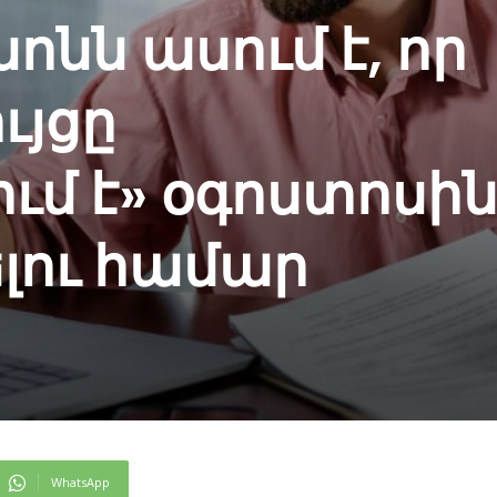
ոնն ասում է, որ
ւյցը
մ է» օգոստոսի
ու համար
WhatsApp