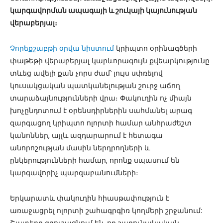
կարգավորման ապագայի և շուկայի կայունության
վերաբերյալ։
Չորեքշաբթի օրվա նիստում
կրիպտո օրինագծերի
փաթեթի վերաբերյալ կարևորագույն քվեարկությունը
տևեց ավելի քան չորս ժամ՝ լույս սփռելով
կուսակցական պատկանելության շուրջ աճող
տարաձայնությունների վրա։ Փակուղին ոչ միայն
խոչընդոտում է օրենսդիրներին սահմանել արագ
զարգացող կրիպտո ոլորտի համար անհրաժեշտ
կանոններ, այլև ազդարարում է հետագա
անորոշության մասին ներդրողների և
ընկերությունների համար, որոնք սպասում են
կարգավորիչ պարզաբանումների։
Երկարատև փակուղին հիասթափություն է
առաջացրել ոլորտի շահագրգիռ կողմերի շրջանում: