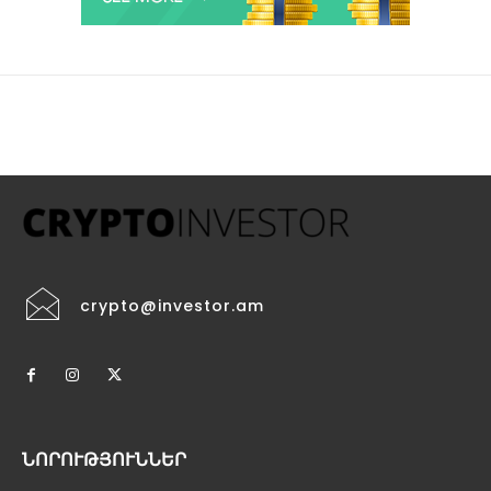
crypto@investor.am
ՆՈՐՈՒԹՅՈՒՆՆԵՐ