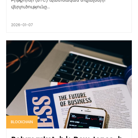
Բիթքոինի (BTC) պատմական տվյալների
վերլուծությունը...
2026-01-07
BLOCKCHAIN