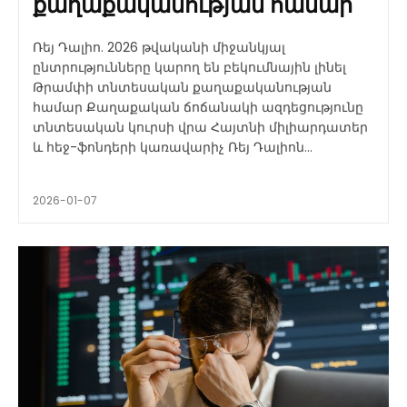
քաղաքականության համար
Ռեյ Դալիո. 2026 թվականի միջանկյալ
ընտրությունները կարող են բեկումնային լինել
Թրամփի տնտեսական քաղաքականության
համար Քաղաքական ճոճանակի ազդեցությունը
տնտեսական կուրսի վրա Հայտնի միլիարդատեր
և հեջ-ֆոնդերի կառավարիչ Ռեյ Դալիոն...
2026-01-07