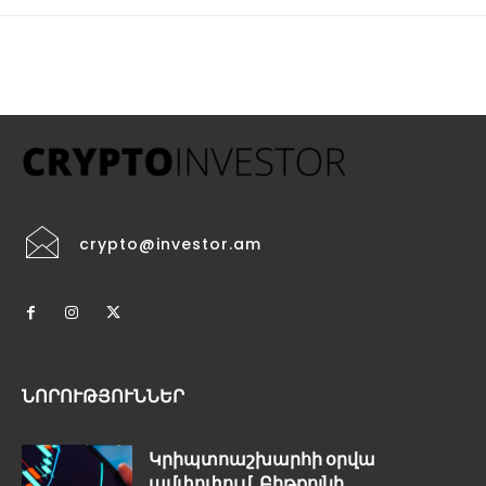
crypto@investor.am
ՆՈՐՈՒԹՅՈՒՆՆԵՐ
Կրիպտոաշխարհի օրվա
ամփոփում. Բիթքոյնի