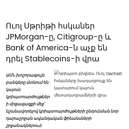
Ուոլ Սթրիթի հսկաներ
JPMorgan-ը, Citigroup-ը և
Bank of America-ն աչք են
դրել Stablecoins-ի վրա
ԱՄՆ խոշորագույն
բանկերը մտնում են
կայուն
կրիպտոարժույթներ
ի մրցավազքի մեջ՝
նշանավորելով կրիպտոարժույթների ընդունման նոր
դարաշրջան ավանդական ֆինանսների
շրջանակներում։