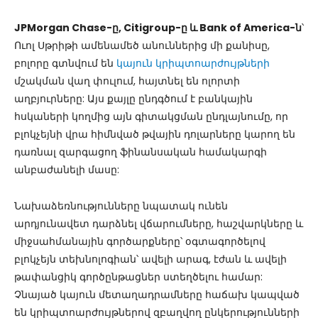
JPMorgan Chase-ը, Citigroup-ը և Bank of America-ն
՝
Ուոլ Սթրիթի ամենամեծ անուններից մի քանիսը,
բոլորը գտնվում են
կայուն կրիպտոարժույթների
մշակման վաղ փուլում, հայտնել են ոլորտի
աղբյուրները: Այս քայլը ընդգծում է բանկային
հսկաների կողմից այն գիտակցման ընդլայնումը, որ
բլոկչեյնի վրա հիմնված թվային դոլարները կարող են
դառնալ զարգացող ֆինանսական համակարգի
անբաժանելի մասը:
Նախաձեռնությունները նպատակ ունեն
արդյունավետ դարձնել վճարումները, հաշվարկները և
միջսահմանային գործարքները՝ օգտագործելով
բլոկչեյն տեխնոլոգիան՝ ավելի արագ, էժան և ավելի
թափանցիկ գործընթացներ ստեղծելու համար:
Չնայած կայուն մետաղադրամները հաճախ կապված
են կրիպտոարժույթներով զբաղվող ընկերությունների