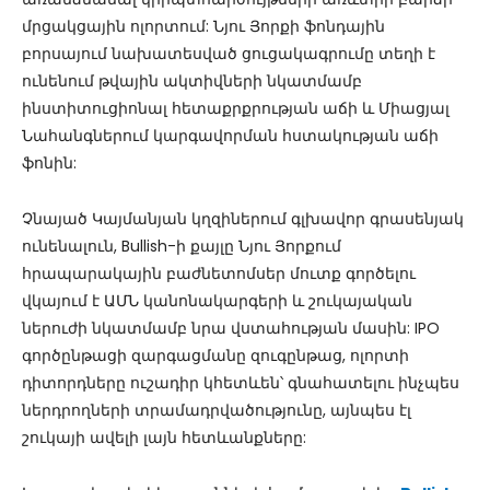
մրցակցային ոլորտում: Նյու Յորքի ֆոնդային
բորսայում նախատեսված ցուցակագրումը տեղի է
ունենում թվային ակտիվների նկատմամբ
ինստիտուցիոնալ հետաքրքրության աճի և Միացյալ
Նահանգներում կարգավորման հստակության աճի
ֆոնին:
Չնայած Կայմանյան կղզիներում գլխավոր գրասենյակ
ունենալուն, Bullish-ի քայլը Նյու Յորքում
հրապարակային բաժնետոմսեր մուտք գործելու
վկայում է ԱՄՆ կանոնակարգերի և շուկայական
ներուժի նկատմամբ նրա վստահության մասին: IPO
գործընթացի զարգացմանը զուգընթաց, ոլորտի
դիտորդները ուշադիր կհետևեն՝ գնահատելու ինչպես
ներդրողների տրամադրվածությունը, այնպես էլ
շուկայի ավելի լայն հետևանքները: