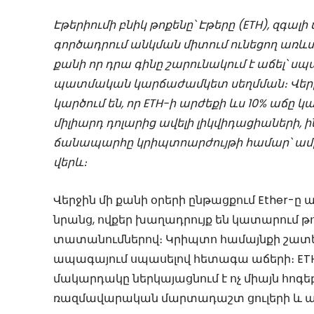
Էթերիումի բնիկ թոքենը՝ Էթերը (ETH), զգալի 
գործադրում անկման միտում ունեցող առև
քանի որ դրա գինը շարունակում է աճել՝ ս
պատմական կարճաժամկետ սեղմման։ Վեր
կարծում են, որ ETH-ի արժեքի ևս 10% աճը կա
միլիարդ դոլարից ավելի լիկվիդացիաների, ի
ճանապարհը կրիպտոարժույթի համար՝ ամրապ
վերև։
Վերջին մի քանի օրերի ընթացքում Ether-ը 
նրանց, ովքեր խաղադրույք են կատարում թ
տատանումներով։ Կրիպտո համայնքի շատեր
ապագայում սպասելով հետագա աճերի։ ETH
մակարդակը ներկայացնում է ոչ միայն հոգ
ռազմավարական մարտադաշտ ցուլերի և ար