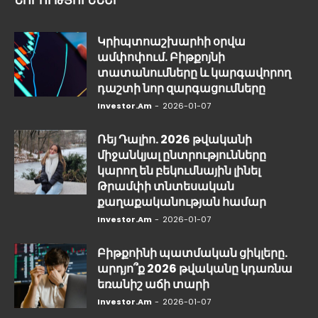
ՆՈՐՈՒԹՅՈՒՆՆԵՐ
Կրիպտոաշխարհի օրվա
ամփոփում. Բիթքոյնի
տատանումները և կարգավորող
դաշտի նոր զարգացումները
Investor.am
-
2026-01-07
Ռեյ Դալիո. 2026 թվականի
միջանկյալ ընտրությունները
կարող են բեկումնային լինել
Թրամփի տնտեսական
քաղաքականության համար
Investor.am
-
2026-01-07
Բիթքոինի պատմական ցիկլերը.
արդյո՞ք 2026 թվականը կդառնա
եռանիշ աճի տարի
Investor.am
-
2026-01-07