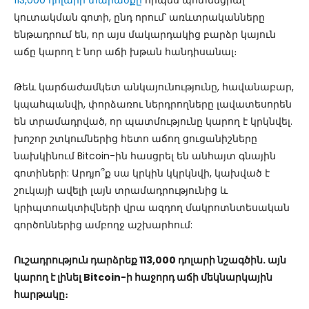
113,000 դոլարի տարածքը
որպես պոտենցիալ
կուտակման գոտի, ընդ որում՝ առևտրականները
ենթադրում են, որ այս մակարդակից բարձր կայուն
աճը կարող է նոր աճի խթան հանդիսանալ։
Թեև կարճաժամկետ անկայունությունը, հավանաբար,
կպահպանվի, փորձառու ներդրողները լավատեսորեն
են տրամադրված, որ պատմությունը կարող է կրկնվել.
խոշոր շտկումներից հետո աճող ցուցանիշները
նախկինում Bitcoin-ին հասցրել են անհայտ գնային
գոտիների: Արդյո՞ք սա կրկին կկրկնվի, կախված է
շուկայի ավելի լայն տրամադրությունից և
կրիպտոակտիվների վրա ազդող մակրոտնտեսական
գործոններից ամբողջ աշխարհում:
Ուշադրություն դարձրեք 113,000 դոլարի նշագծին. այն
կարող է լինել Bitcoin-ի հաջորդ աճի մեկնարկային
հարթակը։