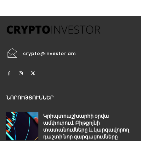
crypto@investor.am
ՆՈՐՈՒԹՅՈՒՆՆԵՐ
Կրիպտոաշխարհի օրվա
ամփոփում. Բիթքոյնի
տատանումները և կարգավորող
դաշտի նոր զարգացումները