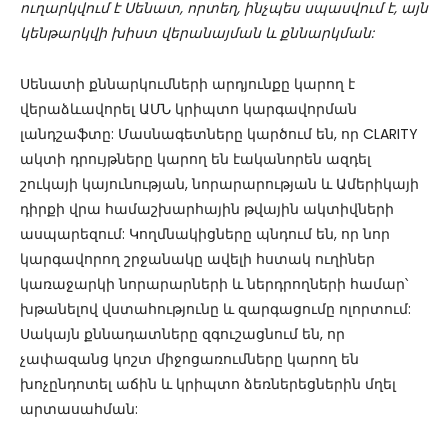
ուղարկվում է Սենատ, որտեղ, ինչպես սպասվում է, այն
կենթարկվի խիստ վերանայման և քննարկման:
Սենատի քննարկումների արդյունքը կարող է
վերաձևավորել ԱՄՆ կրիպտո կարգավորման
լանդշաֆտը: Մասնագետները կարծում են, որ CLARITY
ակտի դրույթները կարող են էականորեն ազդել
շուկայի կայունության, նորարարության և Ամերիկայի
դիրքի վրա համաշխարհային թվային ակտիվների
ասպարեզում: Կողմնակիցները պնդում են, որ նոր
կարգավորող շրջանակը ավելի հստակ ուղիներ
կառաջարկի նորարարների և ներդրողների համար՝
խթանելով վստահությունը և զարգացումը ոլորտում:
Սակայն քննադատները զգուշացնում են, որ
չափազանց կոշտ միջոցառումները կարող են
խոչընդոտել աճին և կրիպտո ձեռներեցներին մղել
արտասահման: