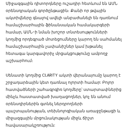
Միջազգային դիտորդները ուշադիր հետևում են ԱՄՆ
օրենսդրական գործընթացին։ Քանի որ թվային
ակտիվները գնալով ավելի անբաժանելի են դառնում
համաշխարհային ֆինանսական համակարգերի
համար, ԱՄՆ-ի նման խոշոր տնտեսությունների
կողմից որդեգրած մոտեցումները կարող են սահմանել
համաշխարհային չափանիշներ կամ խթանել
հետագա կարգավորիչ մրցակցությունը ամբողջ
աշխարհում։
Սենատի կողմից CLARITY ակտի վերանայումը կարող է
շրջադարձային կետ դառնալ ոլորտի համար: Բոլոր
հատվածների շահագրգիռ կողմերը՝ ստարտափներից
մինչև հաստատված խաղացողներ, կոչ են անում
օրենսդիրներին գտնել ներդրողների
պաշտպանության, տեխնոլոգիական առաջընթացի և
միջազգային մրցունակության միջև ճիշտ
հավասարակշռություն: